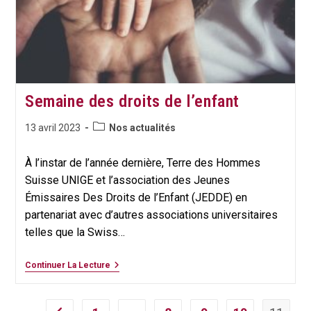
Semaine des droits de l’enfant
Post
Publication
13 avril 2023
Nos actualités
category:
publiée :
À l’instar de l’année dernière, Terre des Hommes
Suisse UNIGE et l’association des Jeunes
Émissaires Des Droits de l’Enfant (JEDDE) en
partenariat avec d’autres associations universitaires
telles que la Swiss…
Semaine
Continuer La Lecture
Des
Droits
De
L’enfant