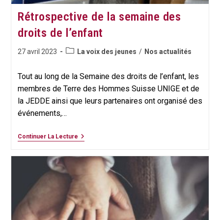
Rétrospective de la semaine des
droits de l’enfant
Post
Publication
27 avril 2023
La voix des jeunes
/
Nos actualités
category:
publiée :
Tout au long de la Semaine des droits de l’enfant, les
membres de Terre des Hommes Suisse UNIGE et de
la JEDDE ainsi que leurs partenaires ont organisé des
événements,…
Rétrospective
Continuer La Lecture
De
La
Semaine
Des
Droits
De
L’enfant