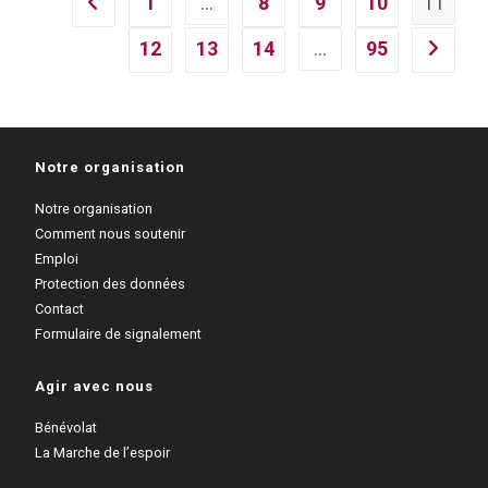
1
…
8
9
10
11
Go to the previous page
12
13
14
…
95
Aller à l
Notre organisation
Notre organisation
Comment nous soutenir
Emploi
Protection des données
Contact
Formulaire de signalement
Agir avec nous
Bénévolat
La Marche de l’espoir