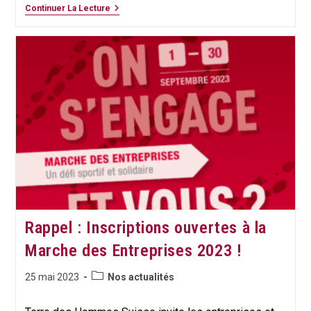
Terre
Continuer La Lecture
Des
Hommes
Suisse
Lance
La
Campagne
«
Sauvez
Ma
Planète,
Sauvez
Mes
Droits
»
Dans
Le
Cadre
De
La
Rappel : Inscriptions ouvertes à la
Journée
Mondiale
Marche des Entreprises 2023 !
De
L’environnement
Le
Post
Publication
25 mai 2023
Nos actualités
5
category:
publiée :
Juin
Prochain