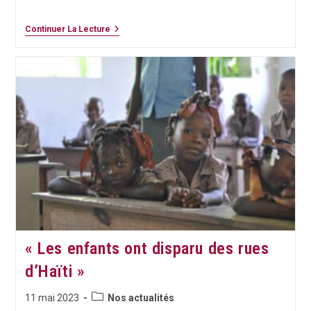
Journal
Continuer La Lecture
TdH
Suisse
N°143
« Les enfants ont disparu des rues
d’Haïti »
Post
Publication
11 mai 2023
Nos actualités