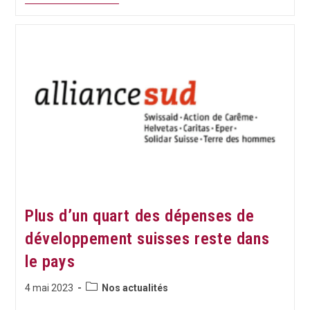
Les
Jeunes
Et
Les
Enfants
S’activent
Dans
Le
Monde
Pour
Faire
Valoir
Leur
Droit
À
Vivre
Dans
Un
Environnement
Plus d’un quart des dépenses de
Sain
développement suisses reste dans
le pays
Post
Publication
4 mai 2023
Nos actualités
category:
publiée :