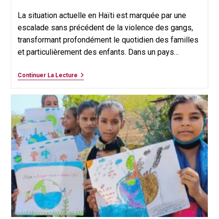
category:
publiée :
La situation actuelle en Haïti est marquée par une
escalade sans précédent de la violence des gangs,
transformant profondément le quotidien des familles
et particulièrement des enfants. Dans un pays…
«
Continuer La Lecture
Les
Enfants
Ont
Disparu
Des
Rues
D’Haïti
»