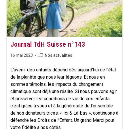
Le
Climat
Journal TdH Suisse n°143
Post
Publication
16 mai 2023
Nos actualités
category:
publiée :
L’avenir des enfants dépend dès aujourd’hui de l’état
de la planète que nous leur léguons. Et nous en
sommes témoins, les impacts du changement
climatique sont déjà une réalité. Si nous pouvons agir
et préserver les conditions de vie de ces enfants
c’est grâce à vous et à la générosité de l’ensemble
de nos donateurs.trices. « Ici & Là-bas », continuons à
défendre les Droits de l’Enfant. Un grand Merci pour
votre fidélité à nos côtés.