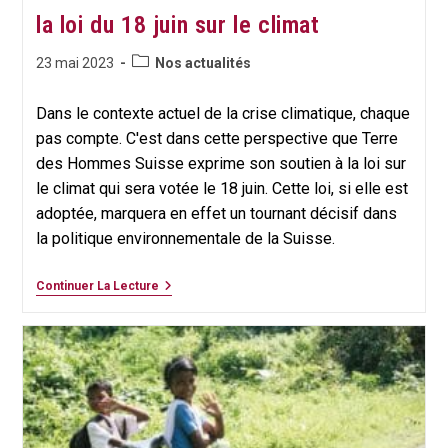
la loi du 18 juin sur le climat
Post
Publication
23 mai 2023
Nos actualités
category:
publiée :
Dans le contexte actuel de la crise climatique, chaque
pas compte. C'est dans cette perspective que Terre
des Hommes Suisse exprime son soutien à la loi sur
le climat qui sera votée le 18 juin. Cette loi, si elle est
adoptée, marquera en effet un tournant décisif dans
la politique environnementale de la Suisse.
Terre
Continuer La Lecture
Des
Hommes
Suisse
Soutient
La
Loi
Du
18
Juin
Sur