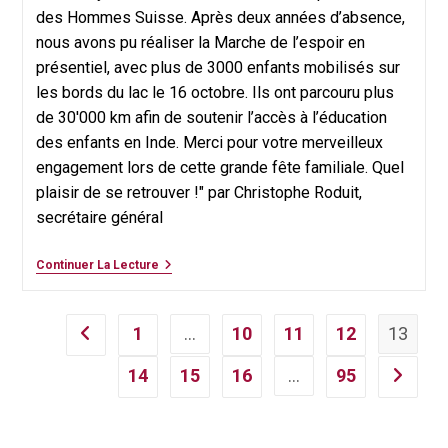
des Hommes Suisse. Après deux années d’absence,
nous avons pu réaliser la Marche de l’espoir en
présentiel, avec plus de 3000 enfants mobilisés sur
les bords du lac le 16 octobre. Ils ont parcouru plus
de 30'000 km afin de soutenir l’accès à l’éducation
des enfants en Inde. Merci pour votre merveilleux
engagement lors de cette grande fête familiale. Quel
plaisir de se retrouver !" par Christophe Roduit,
secrétaire général
Journal
Continuer La Lecture
Terre
Des
Hommes
Suisse
1
…
10
11
12
13
Go to the previous page
–
Un
14
15
16
…
95
Nouveau
Aller à l
Numéro
Vient
De
Paraître!