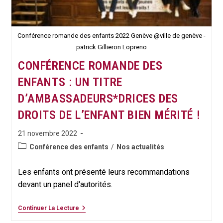
Conférence romande des enfants 2022 Genève @ville de genève -
patrick Gillieron Lopreno
CONFÉRENCE ROMANDE DES
ENFANTS : UN TITRE
D’AMBASSADEURS*DRICES DES
DROITS DE L’ENFANT BIEN MÉRITÉ !
Publication
21 novembre 2022
publiée :
Post
Conférence des enfants
/
Nos actualités
category:
Les enfants ont présenté leurs recommandations
devant un panel d'autorités.
CONFÉRENCE
Continuer La Lecture
ROMANDE