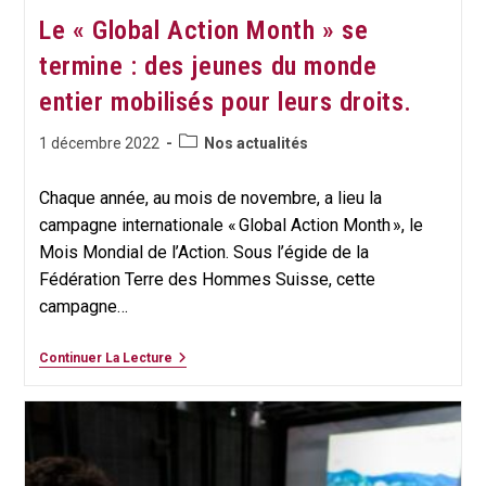
Le « Global Action Month » se
termine : des jeunes du monde
entier mobilisés pour leurs droits.
Post
Publication
1 décembre 2022
Nos actualités
category:
publiée :
Chaque année, au mois de novembre, a lieu la
campagne internationale « Global Action Month », le
Mois Mondial de l’Action. Sous l’égide de la
Fédération Terre des Hommes Suisse, cette
campagne…
Le
Continuer La Lecture
« Global
Action
Month »
Se
Termine
:
Des