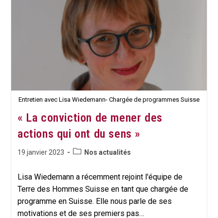
De
L’éducation
Au
Développement
Durable
Entretien avec Lisa Wiedemann- Chargée de programmes Suisse
« La conviction de mener des
actions qui ont du sens »
Post
Publication
19 janvier 2023
Nos actualités
category:
publiée :
Lisa Wiedemann a récemment rejoint l'équipe de
Terre des Hommes Suisse en tant que chargée de
programme en Suisse. Elle nous parle de ses
motivations et de ses premiers pas…