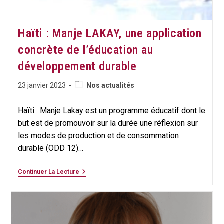
Haïti : Manje LAKAY, une application
concrète de l’éducation au
développement durable
Post
Publication
23 janvier 2023
Nos actualités
category:
publiée :
Haïti : Manje Lakay est un programme éducatif dont le
but est de promouvoir sur la durée une réflexion sur
les modes de production et de consommation
durable (ODD 12)…
Haïti
Continuer La Lecture
:
Manje
LAKAY,
Une
Application
Concrète