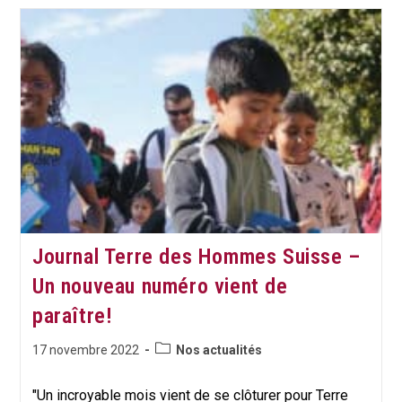
DES
ENFANTS :
UN
TITRE
D’AMBASSADEURS*DRICES
DES
DROITS
DE
L’ENFANT
BIEN
MÉRITÉ !
Journal Terre des Hommes Suisse –
Un nouveau numéro vient de
paraître!
Post
Publication
17 novembre 2022
Nos actualités
category:
publiée :
"Un incroyable mois vient de se clôturer pour Terre