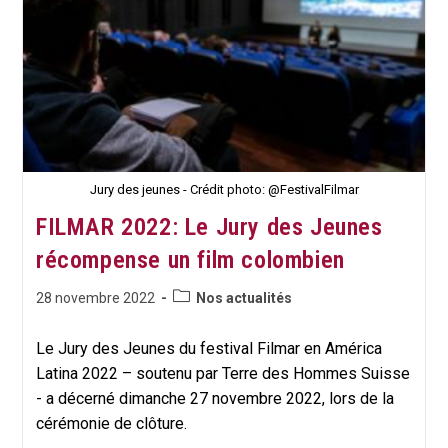
Jeunes
Du
Monde
Entier
Mobilisés
Pour
Leurs
Droits.
Jury des jeunes - Crédit photo: @FestivalFilmar
FILMAR 2022: Le Jury des Jeunes
récompense un film colombien
Post
Publication
28 novembre 2022
Nos actualités
category:
publiée :
Le Jury des Jeunes du festival Filmar en América
Latina 2022 – soutenu par Terre des Hommes Suisse
- a décerné dimanche 27 novembre 2022, lors de la
cérémonie de clôture.