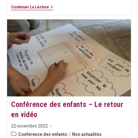
FILMAR
Continuer La Lecture
2022:
Le
Jury
Des
Jeunes
Récompense
Un
Film
Colombien
Conférence des enfants – Le retour
en vidéo
Publication
22 novembre 2022
publiée :
Post
Conférence des enfants
/
Nos actualités