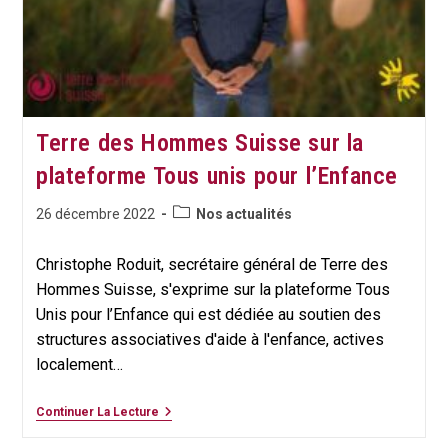
Terre des Hommes Suisse sur la
plateforme Tous unis pour l’Enfance
Post
Publication
26 décembre 2022
Nos actualités
category:
publiée :
Christophe Roduit, secrétaire général de Terre des
Hommes Suisse, s'exprime sur la plateforme Tous
Unis pour l’Enfance qui est dédiée au soutien des
structures associatives d'aide à l'enfance, actives
localement…
Terre
Continuer La Lecture
Des
Hommes