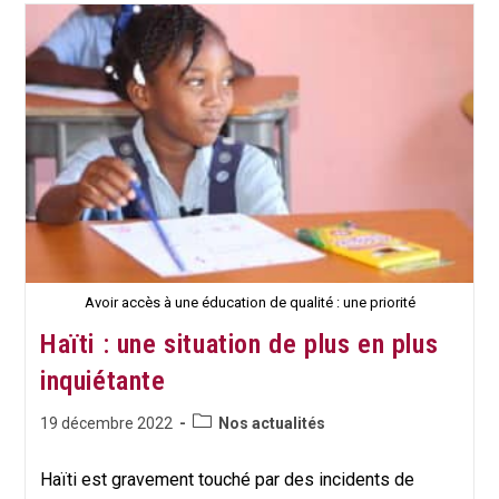
Suisse
Sur
La
Plateforme
Tous
Unis
Pour
L’Enfance
Avoir accès à une éducation de qualité : une priorité
Haïti : une situation de plus en plus
inquiétante
Post
Publication
19 décembre 2022
Nos actualités
category:
publiée :
Haïti est gravement touché par des incidents de