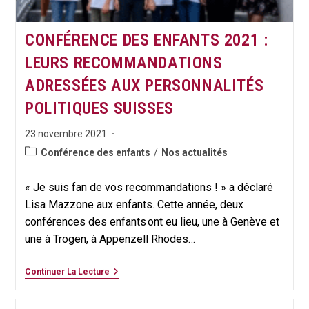
CONFÉRENCE DES ENFANTS 2021 :
LEURS RECOMMANDATIONS
ADRESSÉES AUX PERSONNALITÉS
POLITIQUES SUISSES
Publication
23 novembre 2021
publiée :
Post
Conférence des enfants
/
Nos actualités
category:
« Je suis fan de vos recommandations ! » a déclaré
Lisa Mazzone aux enfants. Cette année, deux
conférences des enfants ont eu lieu, une à Genève et
une à Trogen, à Appenzell Rhodes…
CONFÉRENCE
Continuer La Lecture
DES
ENFANTS
2021