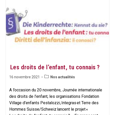
:
LEURS
RECOMMANDATIONS
ADRESSÉES
AUX
PERSONNALITÉS
POLITIQUES
SUISSES
Les droits de l’enfant, tu connais ?
Post
Publication
16 novembre 2021
Nos actualités
category:
publiée :
A l’occasion du 20 novembre, Journée internationale
des droits de l’enfant, les organisations Fondation
Village d’enfants Pestalozzi, Integras et Terre des
Hommes Suisse/Schweiz lancent le projet «