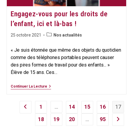
Engagez-vous pour les droits de
l’enfant, ici et là-bas !
Post
Publication
25 octobre 2021
Nos actualités
category:
publiée :
« Je suis étonnée que même des objets du quotidien
comme des téléphones portables peuvent causer
des pires formes de travail pour des enfants... »
Élève de 15 ans. Ces…
Engagez-
Continuer La Lecture
Vous
Pour
Les
Droits
1
…
14
15
16
17
Go to the previous page
De
L’enfant,
18
19
20
…
95
Ici
Aller à l
Et
Là-