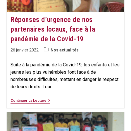
Réponses d’urgence de nos
partenaires locaux, face à la
pandémie de la Covid-19
Post
Publication
26 janvier 2022
Nos actualités
category:
publiée :
Suite à la pandémie de la Covid-19, les enfants et les
jeunes les plus vulnérables font face à de
nombreuses difficultés, mettant en danger le respect
de leurs droits. Leur…
Réponses
Continuer La Lecture
D’urgence
De
Nos
Partenaires
Locaux,
Face