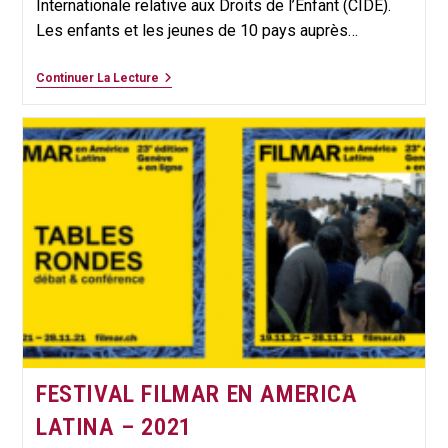
Internationale relative aux Droits de l’Enfant (CIDE).
Les enfants et les jeunes de 10 pays auprès…
RETOUR
Continuer La Lecture
SUR
LES
CÉLÉBRATIONS
DE
LA
JOURNÉE
INTERNATIONALE
DES
DROITS
DE
L’ENFANT
AU
SÉNÉGAL
FESTIVAL FILMAR EN AMERICA
LATINA – 2021