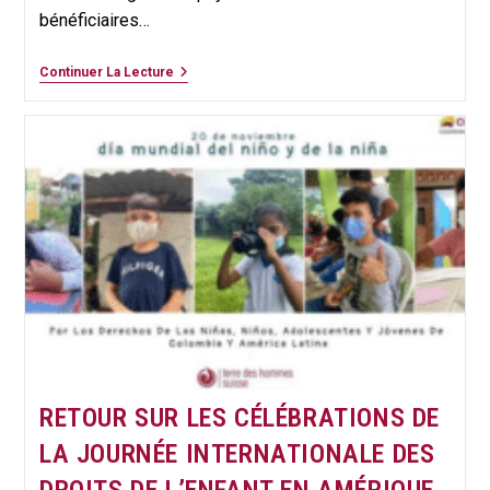
bénéficiaires…
RETOUR
Continuer La Lecture
SUR
LES
CÉLÉBRATIONS
DE
LA
JOURNÉE
INTERNATIONALE
DES
DROITS
DE
L’ENFANT
EN
INDE
RETOUR SUR LES CÉLÉBRATIONS DE
LA JOURNÉE INTERNATIONALE DES