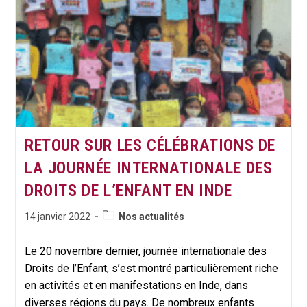
À
La
Pandémie
De
La
Covid-
19
RETOUR SUR LES CÉLÉBRATIONS DE
LA JOURNÉE INTERNATIONALE DES
DROITS DE L’ENFANT EN INDE
Post
Publication
14 janvier 2022
Nos actualités
category:
publiée :
Le 20 novembre dernier, journée internationale des
Droits de l’Enfant, s’est montré particulièrement riche
en activités et en manifestations en Inde, dans
diverses régions du pays. De nombreux enfants