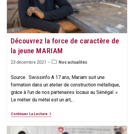
EN
AMÉRIQUE
LATINE
Découvrez la force de caractère de
la jeune MARIAM
Post
Publication
23 décembre 2021
Nos actualités
category:
publiée :
Source : Swissinfo A 17 ans, Mariam suit une
formation dans un atelier de construction métallique,
grâce à l’un de nos partenaires locaux au Sénégal :«
Le métier du métal est un art,…
Découvrez
Continuer La Lecture
La
Force
De
Caractère