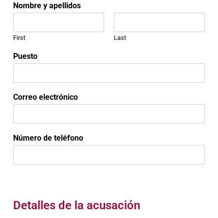
Nombre y apellidos
First
Last
Puesto
Correo electrónico
y
Número de teléfono
h
e
c
h
o
s
/
Detalles de la acusación
m