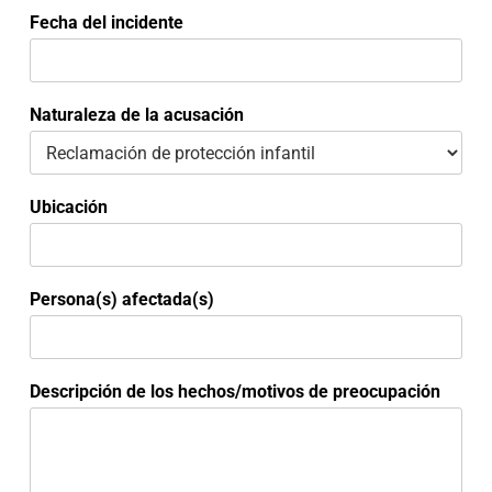
o
Fecha del incidente
t
i
v
o
Naturaleza de la acusación
s
t
e
l
é
Ubicación
f
o
n
o
Persona(s) afectada(s)
Descripción de los hechos/motivos de preocupación