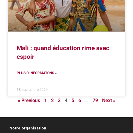
Mali : quand éducation rime avec
espoir
PLUS D'INFORMATONS »
18 septembre 2024
« Previous
1
2
3
4
5
6
…
79
Next »
Notre organisation