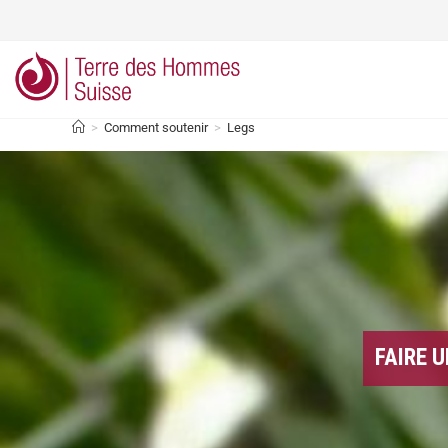
>
Comment soutenir
>
Legs
FAIRE 