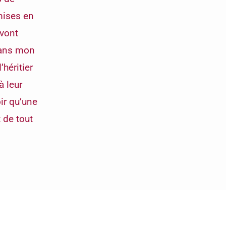
mises en
 vont
dans mon
héritier
à leur
ir qu’une
 de tout