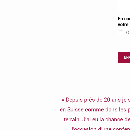
En co
votr
O
EN
« Depuis près de 20 ans je
en Suisse comme dans les pay
terrain. J’ai eu la chance d
l’occasion d’une confér