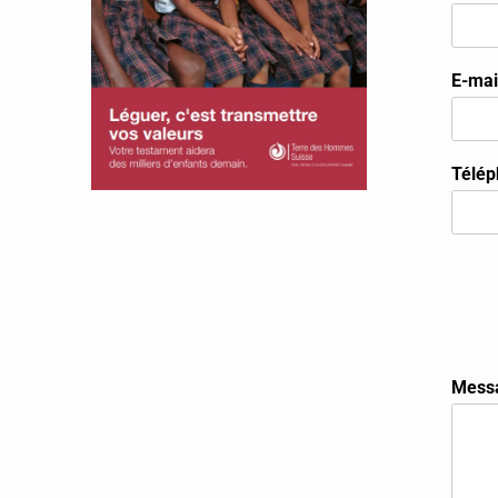
E-mai
Télé
Mess