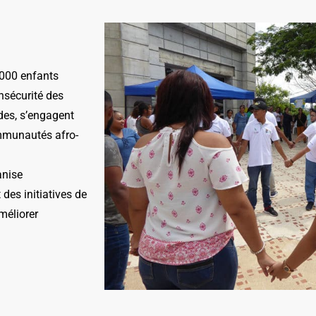
2’000 enfants
nsécurité des
des, s’engagent
ommunautés afro-
anise
des initiatives de
méliorer