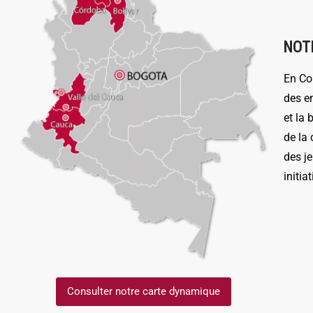
NOT
En Col
des e
et la 
de la 
des j
initia
Consulter notre carte dynamique