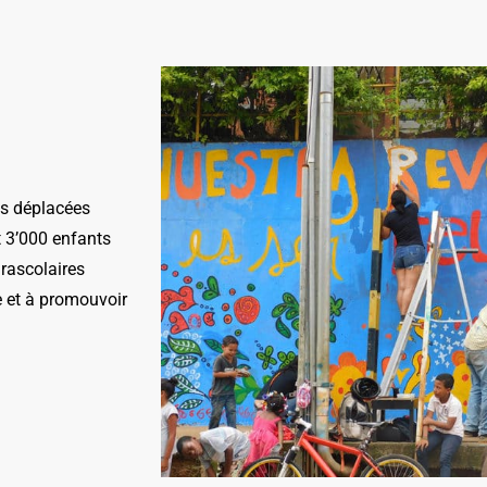
es déplacées
t 3’000 enfants
arascolaires
e et à promouvoir