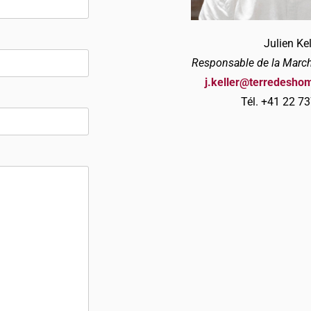
Julien Kel
Responsable de la March
j.keller@terredesho
Tél. +41 22 7