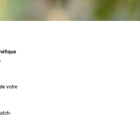
énéfique
s
de votre
atch-