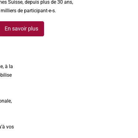
mes Suisse,
depuis plus de 30 ans,
illiers de participant-e-s.
En savoir plus
e, à la
bilise
onale,
u’à vos