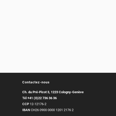
Contactez-nous
Ch. du Pré-Picot 3, 1223 Cologny-Genève
Tél
+41 (0)22 736 36 36
CCP
12-12176-2
IBAN
CH26 0900 0000 1201 2176 2