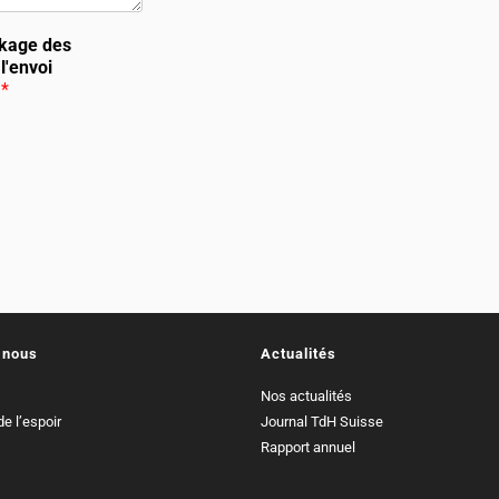
ockage des
l'envoi
s
*
 nous
Actualités
Nos actualités
e l’espoir
Journal TdH Suisse
Rapport annuel