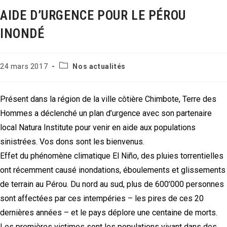
AIDE D’URGENCE POUR LE PÉROU
INONDÉ
Post
Publication
24 mars 2017
Nos actualités
category:
publiée :
Présent dans la région de la ville côtière Chimbote, Terre des
Hommes a déclenché un plan d’urgence avec son partenaire
local Natura Institute pour venir en aide aux populations
sinistrées. Vos dons sont les bienvenus.
Effet du phénomène climatique El Niño, des pluies torrentielles
ont récemment causé inondations, éboulements et glissements
de terrain au Pérou. Du nord au sud, plus de 600’000 personnes
sont affectées par ces intempéries – les pires de ces 20
dernières années – et le pays déplore une centaine de morts.
Les premières victimes sont les populations vivant dans des