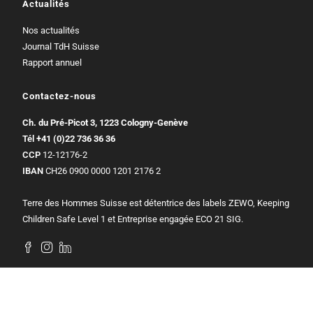
Actualités
Nos actualités
Journal TdH Suisse
Rapport annuel
Contactez-nous
Ch. du Pré-Picot 3, 1223 Cologny-Genève
Tél
+41 (0)22 736 36 36
CCP
12-12176-2
IBAN
CH26 0900 0000 1201 2176 2
Terre des Hommes Suisse est détentrice des labels ZEWO, Keeping
Children Safe Level 1 et Entreprise engagée ECO 21 SIG.
© 2026 - Terre des Hommes Suisse - Site réalisé par
Pixeliz