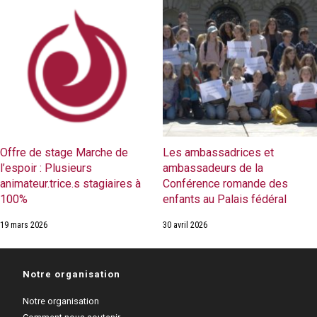
Offre de stage Marche de
Les ambassadrices et
l’espoir : Plusieurs
ambassadeurs de la
animateur.trice.s stagiaires à
Conférence romande des
100%
enfants au Palais fédéral
19 mars 2026
30 avril 2026
Notre organisation
Notre organisation