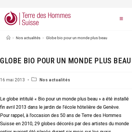
Skip
to
content
>
Nos actualités
>
Globe bio pour un monde plus beau
GLOBE BIO POUR UN MONDE PLUS BEAU
Post
Publication
16 mai 2013
Nos actualités
category:
publiée :
Le globe intitulé « Bio pour un monde plus beau » a été installé
fin avril 2013 dans le jardin de l’école hôtelière de Genève.
Pour rappel, à l’occasion des 50 ans de Terre des Hommes
Suisse en 2010, 29 globes décorés par des artistes du monde
entier avaient été placés durant six mois sur les quais