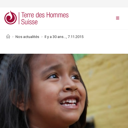
Skip
to
content
>
Nos actualités
>
Il y a 30 ans…, 7.11.2015