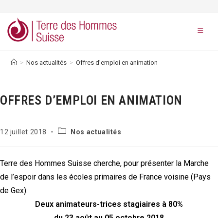
Skip
to
content
>
Nos actualités
>
Offres d’emploi en animation
OFFRES D’EMPLOI EN ANIMATION
Post
Publication
12 juillet 2018
Nos actualités
category:
publiée :
Terre des Hommes Suisse cherche, pour présenter la Marche
de l’espoir dans les écoles primaires de France voisine (Pays
de Gex):
Deux animateurs-trices stagiaires à 80%
du 23 août au 05 octobre 2018