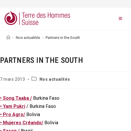
Skip
to
content
>
Nos actualités
>
Partners in the South
PARTNERS IN THE SOUTH
Post
Publication
7 mars 2013
Nos actualités
category:
publiée :
• Song Taaba /
Burkina Faso
• Yam Pukri
/ Burkina Faso
• Pro Agro/
Bolivia
• Mujeres Créando/
Bolivia
• Sasop /
Brazil