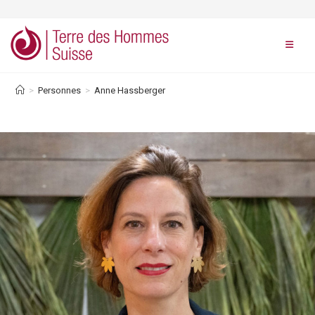
Skip
to
content
>
Personnes
>
Anne Hassberger