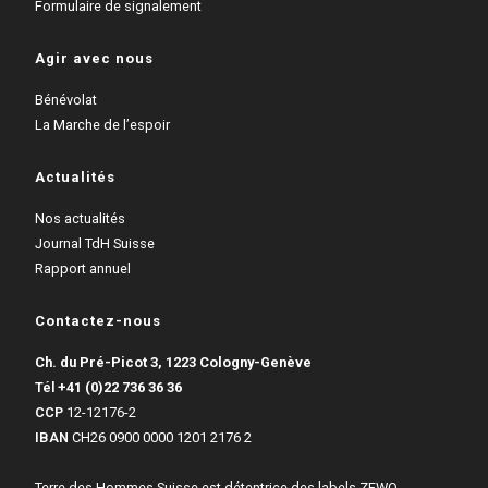
Formulaire de signalement
Agir avec nous
Bénévolat
La Marche de l’espoir
Actualités
Nos actualités
Journal TdH Suisse
Rapport annuel
Contactez-nous
Ch. du Pré-Picot 3, 1223 Cologny-Genève
Tél
+41 (0)22 736 36 36
CCP
12-12176-2
IBAN
CH26 0900 0000 1201 2176 2
Terre des Hommes Suisse est détentrice des labels ZEWO,