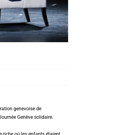
ération genevoise de
ournée Genève solidaire.
riche où les enfants étaient