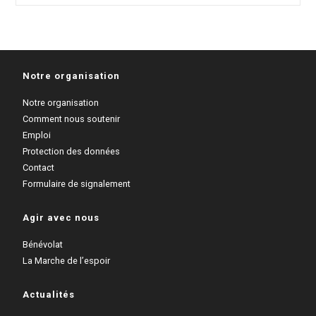
Face
À
L’instabilité
Croissante,
Terre
Des
Notre organisation
Hommes
Suisse
Rappelle
Notre organisation
L’importance
Comment nous soutenir
Du
Respect
Emploi
Des
Protection des données
Droits
Contact
De
L’enfant
Formulaire de signalement
Agir avec nous
Bénévolat
La Marche de l’espoir
Actualités