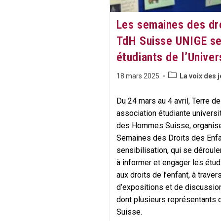
Les semaines des dro
TdH Suisse UNIGE sen
étudiants de l’Unive
Post
Publication
18 mars 2025
La voix des 
category:
publiée :
Du 24 mars au 4 avril, Terre
association étudiante universi
des Hommes Suisse, organise 
Semaines des Droits des Enfa
sensibilisation, qui se dérouler
à informer et engager les étud
aux droits de l’enfant, à trave
d’expositions et de discussio
dont plusieurs représentants
Suisse.