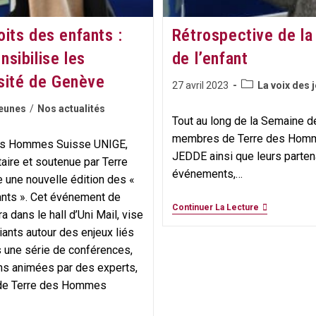
its des enfants :
Rétrospective de la
sibilise les
de l’enfant
rsité de Genève
Post
Publication
27 avril 2023
La voix des 
category:
publiée :
jeunes
/
Nos actualités
Tout au long de la Semaine de
membres de Terre des Homm
 des Hommes Suisse UNIGE,
JEDDE ainsi que leurs parten
taire et soutenue par Terre
événements,…
une nouvelle édition des «
nts ». Cet événement de
Rétrospectiv
Continuer La Lecture
a dans le hall d’Uni Mail, vise
De
La
iants autour des enjeux liés
Semaine
rs une série de conférences,
Des
Droits
ns animées par des experts,
De
 de Terre des Hommes
L’enfant