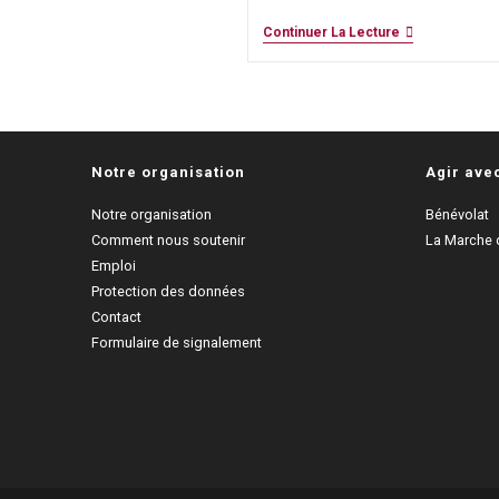
Les
Continuer La Lecture
Semaines
Des
Droits
Des
Enfants
:
TdH
Notre organisation
Agir ave
Suisse
UNIGE
Sensibilise
Notre organisation
Bénévolat
Les
Comment nous soutenir
La Marche d
Étudiants
De
Emploi
L’Université
Protection des données
De
Contact
Genève
Formulaire de signalement