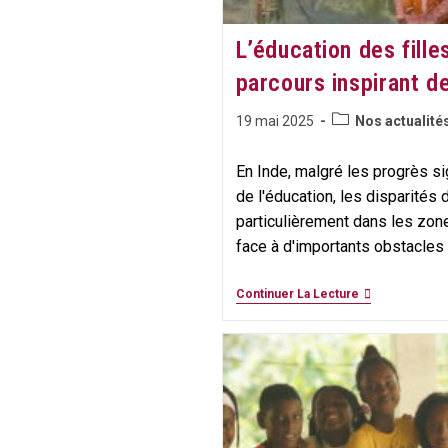
L’éducation des filles
parcours inspirant d
Post
Publication
19 mai 2025
Nos actualité
category:
publiée :
En Inde, malgré les progrès si
de l'éducation, les disparités 
particulièrement dans les zones
face à d'importants obstacles
L’éducation
Continuer La Lecture
Des
Filles
En
Inde
:
Le
Parcours
Inspirant
De