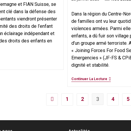
lemagne et FIAN Suisse, se
category:
publiée :
nt clé dans la défense des
Dans la région du Centre-Nor
sentants viendront présenter
de familles ont vu leur quoti
mité des droits de l’enfant
violences armées. Parmi elles
un éclairage indépendant et
enfants, a dû fuir son villag
 des droits des enfants en
d’un groupe armé terroriste. A
« Joining Forces For Food Sec
Emergencies » (JF-FS & CPiE)
dignité et stabilité.
Les
Continuer La Lecture
Déplacés
Internes
Du
Burkina
1
2
3
4
5
Go to the previous page
Faso
:
Quand
La
Résilience
Renaît
Grâce
c nous
Actualités