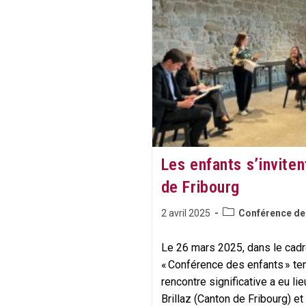
Les enfants s’invite
de Fribourg
Post
Publication
2 avril 2025
Conférence de
category:
publiée :
Le 26 mars 2025, dans le cadre
« Conférence des enfants » t
rencontre significative a eu li
Brillaz (Canton de Fribourg) 