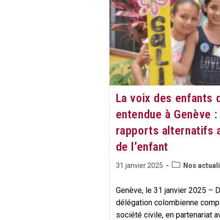
De
La
Conférence
Romande
Au
Palais
Fédéral​
La voix des enfants
entendue à Genève :
rapports alternatifs
de l’enfant
Post
Publication
31 janvier 2025
Nos actuali
category:
publiée :
Genève, le 31 janvier 2025 – D
délégation colombienne com
société civile, en partenaria