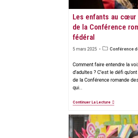
Les enfants au cœur 
de la Conférence ro
fédéral​
Post
Publication
5 mars 2025
Conférence d
category:
publiée :
Comment faire entendre la vo
d’adultes ? C’est le défi qu’on
de la Conférence romande des 
qui…
Les
Continuer La Lecture
Enfants
Au
Cœur
Du
Débat
Politique
: