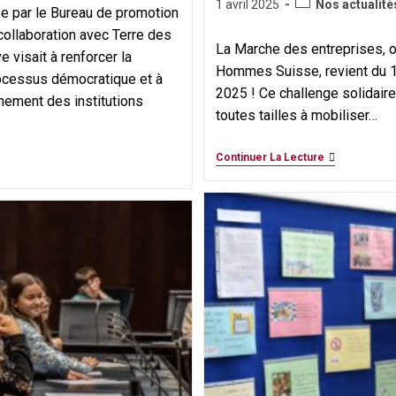
Post
Publication
1 avril 2025
Nos actualité
ée par le Bureau de promotion
category:
publiée :
collaboration avec Terre des
La Marche des entreprises, o
 visait à renforcer la
Hommes Suisse, revient du 
rocessus démocratique et à
2025 ! Ce challenge solidaire
nnement des institutions
toutes tailles à mobiliser…
Marche
Continuer La Lecture
Des
Entreprises
2025
:
Unissez
Vos
Collaborateu
Pour
Une
Cause
Solidaire
!