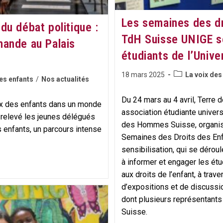
Les semaines des dr
du débat politique :
TdH Suisse UNIGE se
mande au Palais
étudiants de l’Univ
Post
Publication
18 mars 2025
La voix des
es enfants
/
Nos actualités
category:
publiée :
Du 24 mars au 4 avril, Terr
ix des enfants dans un monde
association étudiante univers
t relevé les jeunes délégués
des Hommes Suisse, organise
enfants, un parcours intense
Semaines des Droits des Enf
sensibilisation, qui se déroule
à informer et engager les étu
aux droits de l’enfant, à trav
d’expositions et de discussi
dont plusieurs représentant
Suisse.