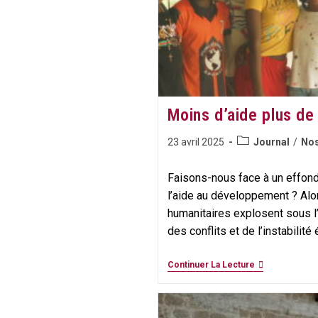
Jesmin
Khatun
Moins d’aide plus de
Post
Publication
23 avril 2025
Journal
/
Nos
category:
publiée :
Faisons-nous face à un effon
l’aide au développement ? Alo
humanitaires explosent sous l’
des conflits et de l’instabili
Moins
Continuer La Lecture
D’aide
Plus
De
Crises