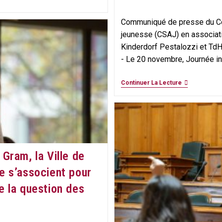
category:
Communiqué de presse du Con
jeunesse (CSAJ) en associati
Kinderdorf Pestalozzi et Td
- Le 20 novembre, Journée in
La
Continuer La Lecture
Conférence
Nationale
Des
Enfants
Explore
L’autodéterm
Des
Plus
Gram, la Ville de
Jeunes
e s’associent pour
e la question des