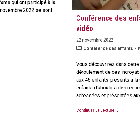
nts qui ont participé à la
 novembre 2022 se sont
Conférence des enfa
vidéo
Publication
22 novembre 2022
publiée :
Post
Conférence des enfants
/
category:
Vous découvrirez dans cette 
déroulement de ces incroyabl
aux 46 enfants présents à l
enfants d'aboutir à des rec
adressées et présentées aux 
Conférence
Continuer La Lecture
Des
Enfants
–
Le
Retour