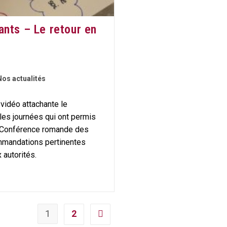
nts – Le retour en
Nos actualités
vidéo attachante le
es journées qui ont permis
a Conférence romande des
ommandations pertinentes
autorités.
1
2
Aller à la page suivante