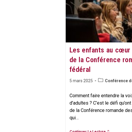
Au
Palais
Fédéral
Les enfants au cœur 
de la Conférence ro
fédéral​
Post
Publication
5 mars 2025
Conférence d
category:
publiée :
Comment faire entendre la vo
d’adultes ? C’est le défi qu’on
de la Conférence romande des 
qui…
Les
Continuer La Lecture