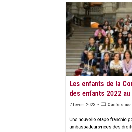
Des
Enfants
:
«
Nos
Droits,
Notre
Voix
:
Écoutez-
Nous
!
»
Les enfants de la C
des enfants 2022 au 
Post
Publication
2 février 2023
Conférence 
category:
publiée :
Une nouvelle étape franchie p
ambassadeurs·rices des droits 