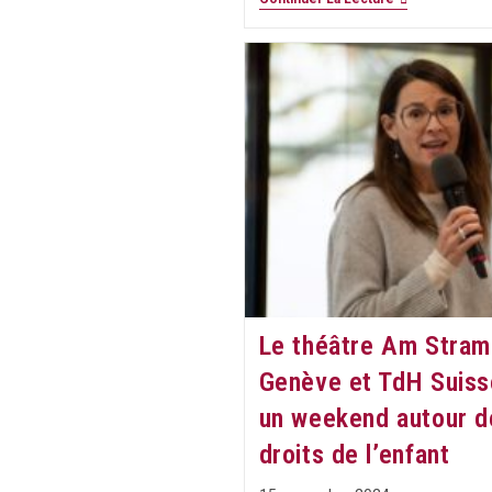
Enfants
Au
Cœur
Du
Débat
Politique
:
De
La
Conférence
Romande
Au
Palais
Fédéral​
Le théâtre Am Stram 
Genève et TdH Suiss
un weekend autour d
droits de l’enfant