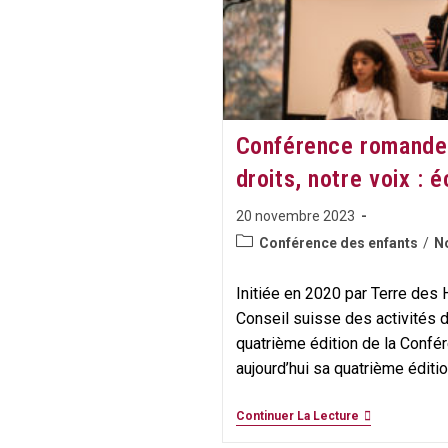
Suisse
S’associent
Pour
Un
Weekend
Autour
De
La
Question
Conférence romande 
Des
Droits
droits, notre voix : 
De
L’enfant
Publication
20 novembre 2023
publiée :
Post
Conférence des enfants
/
No
category:
Initiée en 2020 par Terre des
Conseil suisse des activités 
quatrième édition de la Conf
aujourd’hui sa quatrième éditio
Conférence
Continuer La Lecture
Romande