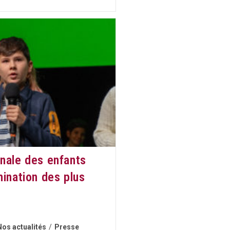
nale des enfants
mination des plus
Nos actualités
/
Presse