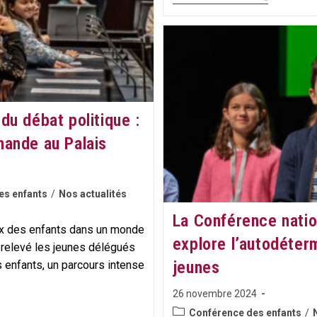
Enfants
S’invitent
Au
Grand
Conseil
De
Fribourg
du débat politique :
mande au Palais
es enfants
/
Nos actualités
La Conférence natio
ix des enfants dans un monde
explore l’autodéter
t relevé les jeunes délégués
jeunes
enfants, un parcours intense
Publication
26 novembre 2024
publiée :
Post
Conférence des enfants
/