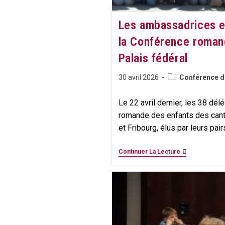
Les ambassadrices 
la Conférence roman
Palais fédéral
Post
Publication
30 avril 2026
Conférence d
category:
publiée :
Le 22 avril dernier, les 38 dé
romande des enfants des cant
et Fribourg, élus par leurs pai
Les
Continuer La Lecture
Ambassadric
Et
Ambassadeur
De
La
Conférence
Romande
Des
Enfants