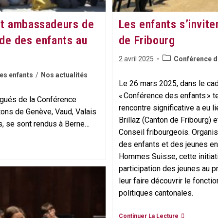
et ambassadeurs de
Les enfants s’invite
de des enfants au
de Fribourg
Post
Publication
2 avril 2025
Conférence d
category:
publiée :
es enfants
/
Nos actualités
Le 26 mars 2025, dans le cadr
« Conférence des enfants » 
légués de la Conférence
rencontre significative a eu 
ons de Genève, Vaud, Valais
Brillaz (Canton de Fribourg)
rs, se sont rendus à Berne…
Conseil fribourgeois. Organi
des enfants et des jeunes en
es
Hommes Suisse, cette initiati
participation des jeunes au 
s
leur faire découvrir le foncti
politiques cantonales.​
Les
Continuer La Lecture