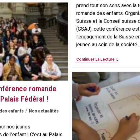
prend tout son sens avec la
romande des enfants. Organ
Suisse et le Conseil suisse 
(CSAJ), cette conférence est
l'engagement de la Suisse en
jeunes au sein de la société.
Les
Continuer La Lecture
Enfants
Prennent
La
Parole
Et
onférence romande
Comptent
Bien
Palais Fédéral !
Se
Faire
Entendre
des enfants
/
Nos actualités
Jusqu’à
Berne
!
our nos jeunes
de l'enfant ! C'est au Palais