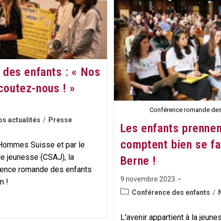
Ambassadeur
Des
Droits
De
L’enfant
des enfants : « Nos
écoutez-nous ! »
Conférence romande des
s actualités
/
Presse
Les enfants prennent
comptent bien se fa
 Hommes Suisse et par le
de jeunesse (CSAJ), la
Berne !
érence romande des enfants
Publication
9 novembre 2023
n !
publiée :
Post
Conférence des enfants
/
category:
L'avenir appartient à la jeun