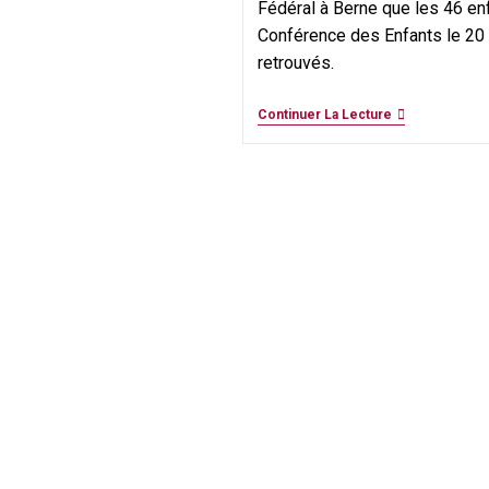
Fédéral à Berne que les 46 enfa
Conférence des Enfants le 20
retrouvés.
Les
Continuer La Lecture
Enfants
De
La
Conférence
Romande
Des
Enfants
2022
Au
Palais
Fédéral
!