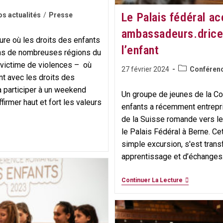
Le Palais fédéral ac
s actualités
/
Presse
ambassadeurs.drice
ure où les droits des enfants
l’enfant
ns de nombreuses régions du
 victime de violences – où
Post
Publication
27 février 2024
Conférenc
 avec les droits des
category:
publiée :
à participer à un weekend
Un groupe de jeunes de la 
ffirmer haut et fort les valeurs
enfants a récemment entrepr
de la Suisse romande vers le 
le Palais Fédéral à Berne. Cett
simple excursion, s'est tran
apprentissage et d’échanges
Le
Continuer La Lecture
Palais
Fédéral
Accueille
Les
Jeunes