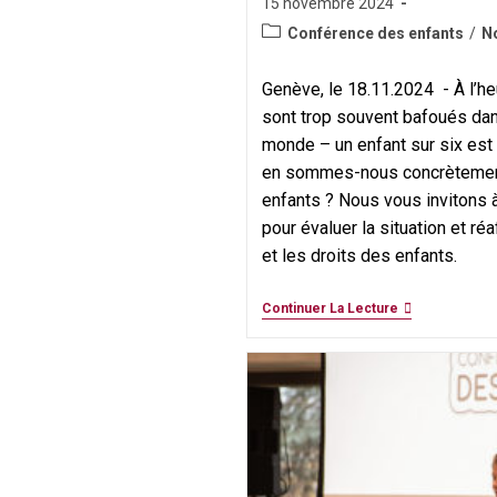
Publication
15 novembre 2024
publiée :
Post
Conférence des enfants
/
No
category:
Genève, le 18.11.2024 - À l’he
sont trop souvent bafoués da
monde – un enfant sur six est
en sommes-nous concrètement
enfants ? Nous vous invitons 
pour évaluer la situation et réa
et les droits des enfants.
Le
Continuer La Lecture
Théâtre
Am
Stram
Gram,
La
Ville
De
Genève
Et
TdH