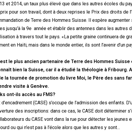
13 et 2014, un taux plus élevé que dans les autres écoles du pa
prix pour son travail, dont à deux reprises le Prix des droits de
commandation de Terre des Hommes Suisse. Il espère augmenter s
jusqu’à la 9e année et établir des antennes dans les autres dis
sation à travers tout le pays. «La petite graine continuera de gra
ment en Haïti, mais dans le monde entier, ils sont l’avenir d’un pa
est le plus ancien partenaire de Terre des Hommes Suisse en
naît bien la Suisse, car il a étudié la théologie à Fribourg
 de la tournée de promotion du livre Moi, le Père des sans fam
endre visite à Genève.
ks ont-ils accès au FMS?
t d’encadrement (CASE) s’occupe de l’admission des enfants. D’u
erture des inscriptions: dans ce cas, le CASE doit déterminer s’
ollaborateurs du CASE vont dans la rue pour détecter les jeunes en
ourd ou qui n’est pas à l’école alors que les autres y sont…