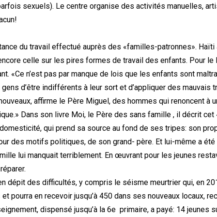
rfois sexuels). Le centre organise des activités manuelles, artis
hacun!
tance du travail effectué auprès des «familles-patronnes». Haïti 
 encore celle sur les pires formes de travail des enfants. Pour l
ant. «Ce n’est pas par manque de lois que les enfants sont maltr
 gens d’être indifférents à leur sort et d’appliquer des mauvais t
veaux, affirme le Père Miguel, des hommes qui renoncent à une 
rique.» Dans son livre Moi, le Père des sans famille , il décrit 
domesticité, qui prend sa source au fond de ses tripes: son pro
our des motifs politiques, de son grand- père. Et lui-même a été
mille lui manquait terriblement. En œuvrant pour les jeunes restav
 réparer.
épit des difficultés, y compris le séisme meurtrier qui, en 2010
s et pourra en recevoir jusqu’à 450 dans ses nouveaux locaux, rec
enseignement, dispensé jusqu’à la 6e primaire, a payé: 14 jeunes 