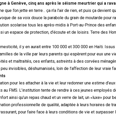
igne à Genève, cinq ans après le séisme meurtrier qui a rav
ine que l’on jette en terre… ça n’a l’air de rien, et puis ça devient
oque de sa voix douce la parabole du grain de moutarde pour rac
itution scolarise tous les après-midis à Port-au-Prince des en
ussi un espace de protection, d’écoute et de loisirs. Terre des H
esticité, il y en aurait entre 100 000 et 300 000 en Haïti. Issus
familles de la ville par leurs parents qui espèrent pour eux une vie
oités et maltraités, ces enfants, astreints à des corvées ménagère
peu invisibles, déshumanisés, loin de l’affection de leur vraie fa
nts
tion pour les attacher à la vie et leur redonner une estime d’e
ts au FMS. L’institution tente de rendre à ces jeunes employés 
nfort ainsi qu’un repas chaud et un verre de lait, un «luxe» pour 
ation professionnelle de qualité, adaptée à leurs horaires de tra
assurant, pour faire face à leurs conditions de vie et surpasser