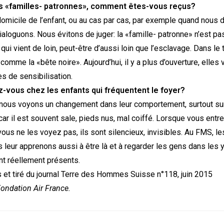
es «familles- patronnes», comment êtes-vous reçus?
omicile de l’enfant, ou au cas par cas, par exemple quand nous 
aloguons. Nous évitons de juger: la «famille- patronne» n’est p
qui vient de loin, peut-être d’aussi loin que l’esclavage. Dans le te
comme la «bête noire». Aujourd’hui, il y a plus d’ouverture, elles 
 de sensibilisation.
vous chez les enfants qui fréquentent le foyer?
ous voyons un changement dans leur comportement, surtout sur l
ar il est souvent sale, pieds nus, mal coiffé. Lorsque vous entre
ous ne les voyez pas, ils sont silencieux, invisibles. Au FMS, l
leur apprenons aussi à être là et à regarder les gens dans les y
nt réellement présents.
us et tiré du journal Terre des Hommes Suisse n°118, juin 2015
 Fondation Air France.