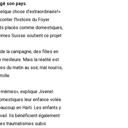
agé son pays.
 quelque chose d’extraordinaire!»
onter l’histoire du Foyer
fants placés comme domestiques,
ommes Suisse soutient ce projet
 de la campagne, des filles en
 meilleure. Mais la réalité est
s du matin au soir, mal nourris,
mille.
ux-mêmes», explique Jivenel
domestiques leur enfance volée.
beaucoup en Haïti. Les enfants y
vail. Ils bénéficient également
 les traumatismes subis