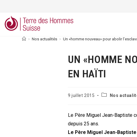
Skip
to
content
>
Nos actualités
>
Un «homme nouveau» pour abolir l’esclav
UN «HOMME NO
EN HAÏTI
Post
Publication
9 juillet 2015
Nos actuali
category:
publiée :
Le Père Miguel Jean-Baptiste c
depuis 25 ans.
Le Père Miguel Jean-Baptiste