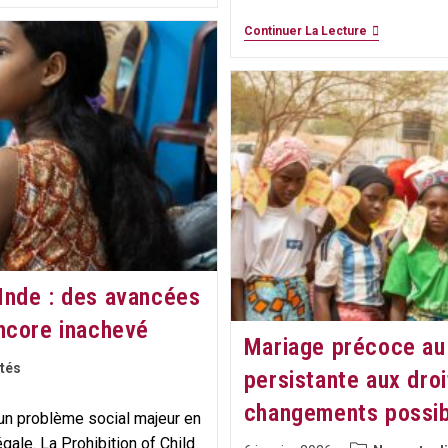
Une
Continuer La Lecture
Conférence
Romande
Des
Enfants
ce.s
2026
Réussie
:
Des
Projets
Concrets
Pour
Améliorer
Leur
Quotidien
Inde : des avancées
encore inachevé
Mariage précoce au 
tés
persistante aux droi
changements possibl
n problème social majeur en
égale. La Prohibition of Child