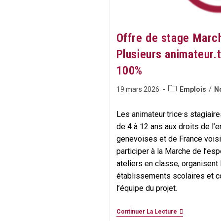
Offre de stage March
Plusieurs animateur.t
100%
Post
Publication
19 mars 2026
Emplois
/
No
category:
publiée :
Les animateur·trice·s stagiair
de 4 à 12 ans aux droits de l’
genevoises et de France voisi
participer à la Marche de l’esp
ateliers en classe, organisent 
établissements scolaires et c
l’équipe du projet.
Offre
Continuer La Lecture
De