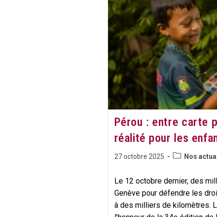
Droits
De
L’enfant
:
Un
Moment
De
Dialogue
Et
De
Créativité
Pérou : entre carte 
réalité pour les enfa
Post
Publication
27 octobre 2025
Nos actua
category:
publiée :
Le 12 octobre dernier, des mil
Genève pour défendre les droi
à des milliers de kilomètres. L