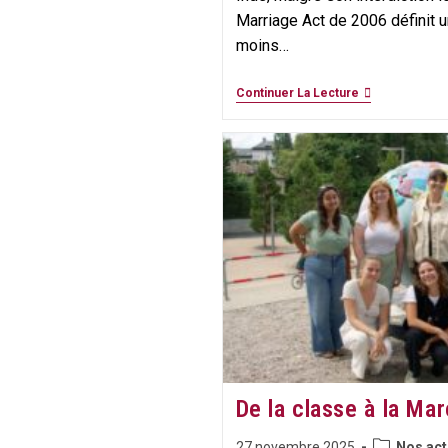
Marriage Act de 2006 définit u
moins…
Mariage
Continuer La Lecture
Précoce
En
Inde
:
Des
Avancées
Réelles,
Un
Combat
Encore
Inachevé
De la classe à la Ma
Post
Publication
27 novembre 2025
Nos act