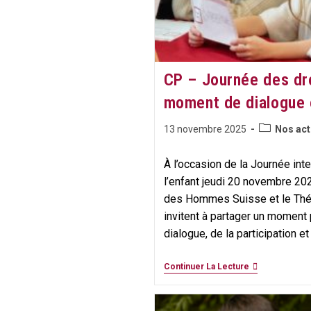
CP – Journée des droi
moment de dialogue e
Post
Publication
13 novembre 2025
Nos act
category:
publiée :
À l’occasion de la Journée int
l’enfant jeudi 20 novembre 202
des Hommes Suisse et le Thé
invitent à partager un moment 
dialogue, de la participation et
CP
Continuer La Lecture
–
Journée
Des