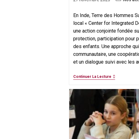
category:
publiée :
En Inde, Terre des Hommes Su
local « Center for Integrated
une action conjointe fondée sur 
protection, participation pour p
des enfants. Une approche qui
communautaire, une coopérati
et un dialogue suivi avec les a
De
Continuer La Lecture
La
Classe
À
La
Marche