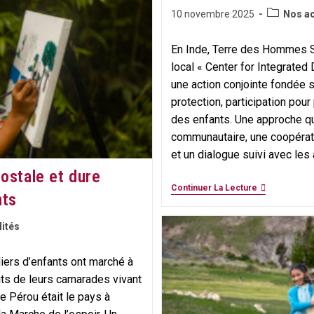
Post
Publication
10 novembre 2025
Nos ac
category:
publiée :
En Inde, Terre des Hommes S
local « Center for Integrate
une action conjointe fondée su
protection, participation pour 
des enfants. Une approche qu
communautaire, une coopérat
et un dialogue suivi avec les 
postale et dure
Inde
Continuer La Lecture
nts
:
Retirer
Durablemen
lités
Les
Enfants
Du
liers d’enfants ont marché à
Travail,
Par
ts de leurs camarades vivant
L’école,
e Pérou était le pays à
La
Protection