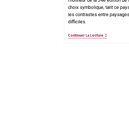
l’honneur de la 34e édition de 
choix symbolique, tant ce pays
les contrastes entre paysages 
difficiles.
Pérou
Continuer La Lecture
:
Entre
Carte
Postale
Et
Dure
Réalité
Pour
Les
Enfants