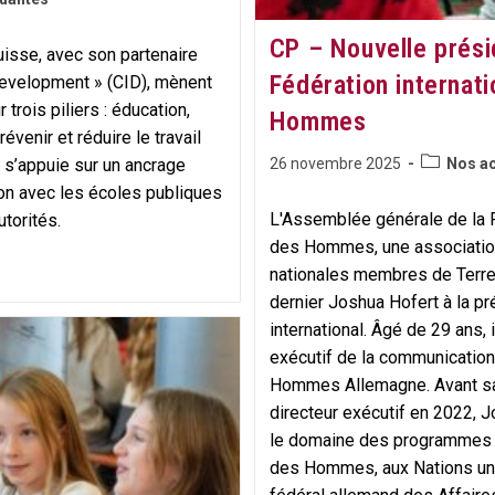
Terrain
CP – Nouvelle prési
isse, avec son partenaire
Fédération internati
 Development » (CID), mènent
trois piliers : éducation,
Hommes
révenir et réduire le travail
Post
Publication
 s’appuie sur un ancrage
26 novembre 2025
Nos ac
category:
publiée :
on avec les écoles publiques
L'Assemblée générale de la F
utorités.
des Hommes, une association
nationales membres de Terr
dernier Joshua Hofert à la p
international. Âgé de 29 ans, 
exécutif de la communication
Hommes Allemagne. Avant sa
directeur exécutif en 2022, J
le domaine des programmes e
des Hommes, aux Nations uni