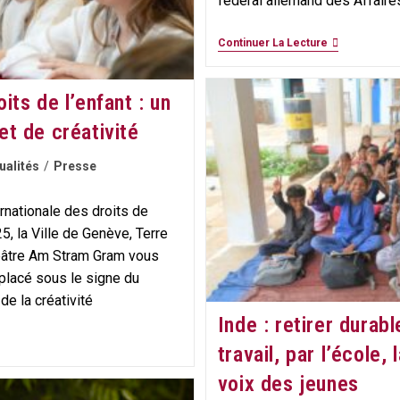
fédéral allemand des Affaires
CP
Continuer La Lecture
–
Nouvelle
Présidence
ts de l’enfant : un
À
La
t de créativité
Fédération
International
Terre
ualités
/
Presse
Des
Hommes
ernationale des droits de
5, la Ville de Genève, Terre
âtre Am Stram Gram vous
placé sous le signe du
 de la créativité
Inde : retirer durab
travail, par l’école, 
voix des jeunes