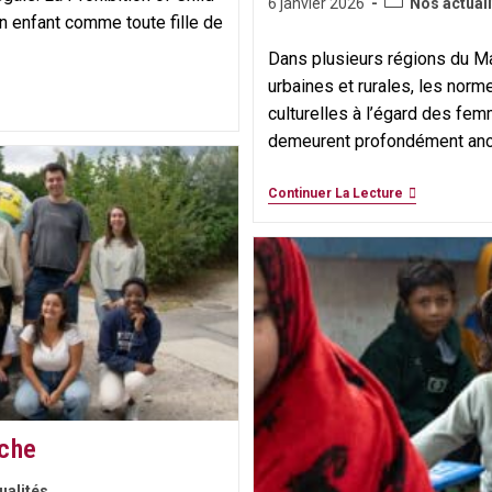
Post
Publication
6 janvier 2026
Nos actual
n enfant comme toute fille de
category:
publiée :
Dans plusieurs régions du M
urbaines et rurales, les norm
culturelles à l’égard des fem
demeurent profondément ancr
Mariage
Continuer La Lecture
Précoce
Au
Mali
:
Une
Atteinte
Persistante
Aux
Droits
Des
Filles,
Des
Changement
Possibles
rche
Sur
Le
ualités