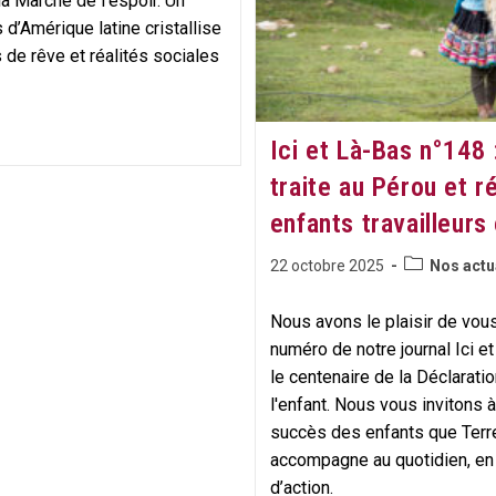
la Marche de l’espoir. Un
Et
 d’Amérique latine cristallise
La
Voix
de rêve et réalités sociales
Des
Jeunes
Ici et Là-Bas n°148 
traite au Pérou et r
enfants travailleurs
Post
Publication
22 octobre 2025
Nos actu
category:
publiée :
Nous avons le plaisir de vous
numéro de notre journal Ici e
le centenaire de la Déclarati
l'enfant. Nous vous invitons à
succès des enfants que Ter
accompagne au quotidien, en
d’action.