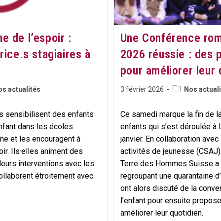
e de l’espoir :
Une Conférence rom
rice.s stagiaires à
2026 réussie : des 
pour améliorer leur 
Post
Publication
s actualités
3 février 2026
Nos actual
category:
publiée :
es sensibilisent des enfants
Ce samedi marque la fin de 
enfant dans les écoles
enfants qui s’est déroulée à 
ne et les encouragent à
janvier. En collaboration ave
oir. Ils·elles animent des
activités de jeunesse (CSAJ)
leurs interventions avec les
Terre des Hommes Suisse a 
ollaborent étroitement avec
regroupant une quarantaine d’
ont alors discuté de la conven
l’enfant pour ensuite propos
améliorer leur quotidien.