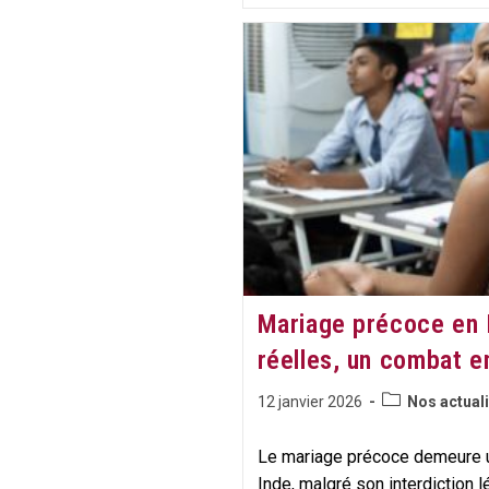
Stage
Marche
De
L’espoir
:
Plusieurs
Animateur.tri
Stagiaires
À
100%
Mariage précoce en 
réelles, un combat 
Post
Publication
12 janvier 2026
Nos actuali
category:
publiée :
Le mariage précoce demeure u
Inde, malgré son interdiction l