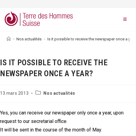
Skip
to
content
>
Nos actualités
>
Is it possible to receive the newspaper once a yea
IS IT POSSIBLE TO RECEIVE THE
NEWSPAPER ONCE A YEAR?
Post
Publication
13 mars 2013
Nos actualités
category:
publiée :
Yes, you can receive our newspaper only once a year, upon
request to our secretarial office.
It will be sent in the course of the month of May.