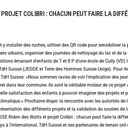
 PROJET COLIBRI : CHACUN PEUT FAIRE LA DIFF
et y installer des ruches, utiliser des QR code pour sensibiliser l
ers urbains, organiser des journées de nettoyage du lac et de la 
sitions émanant d’enfants de 7 et 8 P d’une école de Cully (VD) l
dH Suisse (JEDDE et Terre des Hommes Suisse Unige). Pour An
 TdH Suisse: «Nous sommes ravies de voir l’implication des jeun
t dans leur commune. Ils sont le véritable moteur de ce projet ap
réelle satisfaction des enfants à pouvoir imaginer des projets et
climatique.» Prochaine étape: la rencontre avec les autorités de 
ésentation des différents projets et la validation du soutien d
ISSE Robin des Watts et projet Colibri : chacun peut faire la diff
 à l’international, TdH Suisse et ses partenaires de terrain o