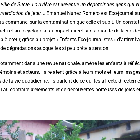
 ville de Sucre. La rivière est devenue un dépotoir des gens qui vi
terdiction de jeter. »
Emanuel Nunez Romero est Eco-journaliste, il
e sa commune, sur la contamination que celle-ci subit. Un constat
hets et au recyclage a un impact direct sur la qualité de la vie des
 a à cœur, grâce au projet « Enfants Eco-journalistes » d’attirer l’
de dégradations auxquelles si peu prête attention.
otamment dans une revue nationale, amène les enfants à réfléch
émoins et acteurs, ils relatent grâce à leurs mots et leurs ima
e la vie quotidienne. Ils parlent de ce qui les affecte directemen
ou au contraire d’éléments et de découvertes porteuses de joies et