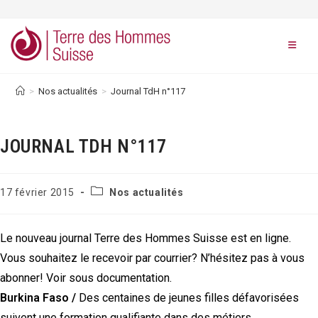
Skip
to
content
>
Nos actualités
>
Journal TdH n°117
JOURNAL TDH N°117
Post
Publication
17 février 2015
Nos actualités
category:
publiée :
Le nouveau journal Terre des Hommes Suisse est en ligne.
Vous souhaitez le recevoir par courrier? N’hésitez pas à vous
abonner! Voir sous documentation.
Burkina Faso
/
Des centaines de jeunes filles défavorisées
suivent une formation qualifiante dans des métiers