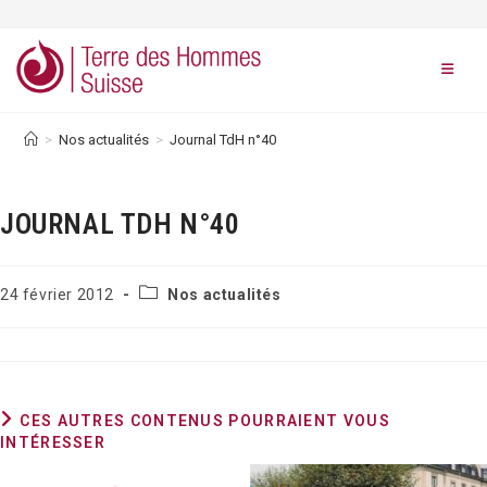
Skip
to
content
>
Nos actualités
>
Journal TdH n°40
JOURNAL TDH N°40
Post
Publication
24 février 2012
Nos actualités
category:
publiée :
CES AUTRES CONTENUS POURRAIENT VOUS
INTÉRESSER