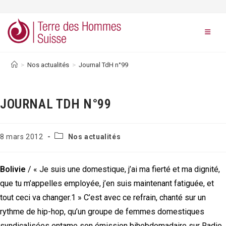
Skip
to
content
>
Nos actualités
>
Journal TdH n°99
JOURNAL TDH N°99
Post
Publication
8 mars 2012
Nos actualités
category:
publiée :
Bolivie
/ « Je suis une domestique, j’ai ma fierté et ma dignité,
que tu m’appelles employée, j’en suis maintenant fatiguée, et
tout ceci va changer.1 » C’est avec ce refrain, chanté sur un
rythme de hip-hop, qu’un groupe de femmes domestiques
syndicalisées entame son émission bihebdomadaire sur Radio