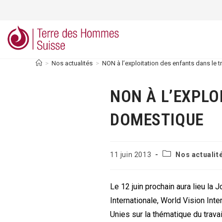
Skip
to
content
>
Nos actualités
>
NON à l’exploitation des enfants dans le 
NON À L’EXPLO
DOMESTIQUE
Post
Publication
11 juin 2013
Nos actualit
category:
publiée :
Le 12 juin prochain aura lieu la
Internationale, World Vision Int
Unies sur la thématique du trav