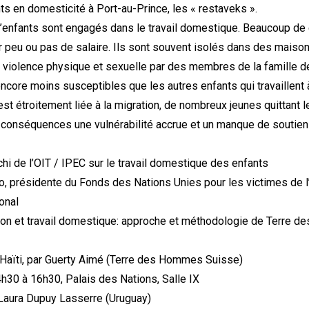
s en domesticité à Port-au-Prince, les « restaveks ».
d’enfants sont engagés dans le travail domestique. Beaucoup de
r peu ou pas de salaire. Ils sont souvent isolés dans des maison
a violence physique et sexuelle par des membres de la famille de
ncore moins susceptibles que les autres enfants qui travaillent à 
st étroitement liée à la migration, de nombreux jeunes quittant l
conséquences une vulnérabilité accrue et un manque de soutien f
hi de l’OIT / IPEC sur le travail domestique des enfants
llo, présidente du Fonds des Nations Unies pour les victimes de
onal
tion et travail domestique: approche et méthodologie de Terre d
 Haïti, par Guerty Aimé (Terre des Hommes Suisse)
14h30 à 16h30, Palais des Nations, Salle IX
Laura Dupuy Lasserre (Uruguay)