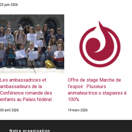
23 juin 2026
Les ambassadrices et
Offre de stage Marche de
ambassadeurs de la
l’espoir : Plusieurs
Conférence romande des
animateur.trice.s stagiaires à
enfants au Palais fédéral
100%
30 avril 2026
19 mars 2026
Notre organisation