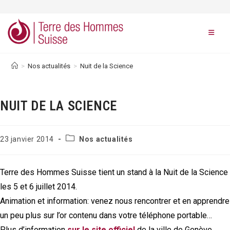
Skip
to
content
>
Nos actualités
>
Nuit de la Science
NUIT DE LA SCIENCE
Post
Publication
23 janvier 2014
Nos actualités
category:
publiée :
Terre des Hommes Suisse tient un stand à la Nuit de la Science
les 5 et 6 juillet 2014.
Animation et information: venez nous rencontrer et en apprendre
un peu plus sur l’or contenu dans votre téléphone portable…
Plus d’information
sur le site officiel
de la ville de Genève.