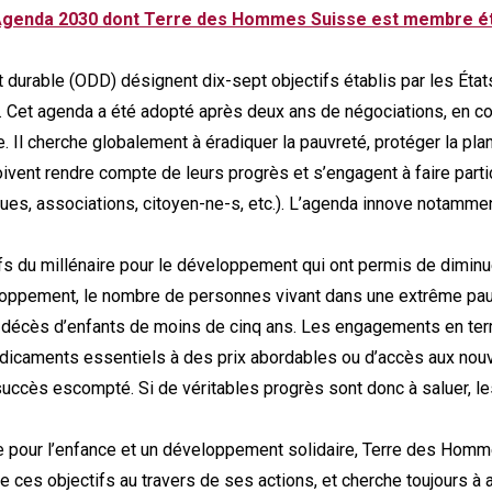
 Agenda 2030 dont Terre des Hommes Suisse est membre ét
durable (ODD) désignent dix-sept objectifs établis par les Éta
Cet agenda a été adopté après deux ans de négociations, en co
e. Il cherche globalement à éradiquer la pauvreté, protéger la plan
oivent rendre compte de leurs progrès et s’engagent à faire part
iques, associations, citoyen-ne-s, etc.). L’agenda innove notamme
s du millénaire pour le développement qui ont permis de diminue
oppement, le nombre de personnes vivant dans une extrême pauvr
s décès d’enfants de moins de cinq ans. Les engagements en te
icaments essentiels à des prix abordables ou d’accès aux nouv
succès escompté. Si de véritables progrès sont donc à saluer, le
re pour l’enfance et un développement solidaire, Terre des Homm
de ces objectifs au travers de ses actions, et cherche toujours à 