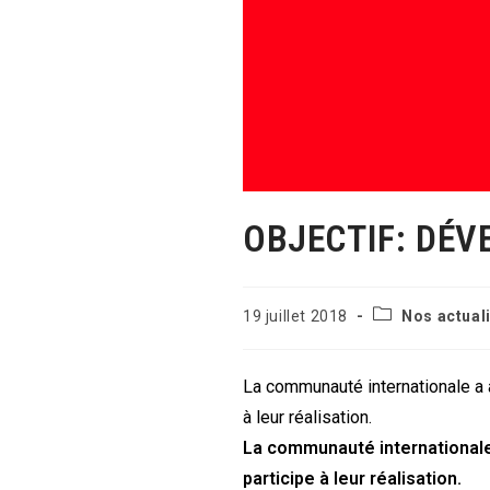
OBJECTIF: DÉV
Post
Publication
19 juillet 2018
Nos actual
category:
publiée :
La communauté internationale a
à leur réalisation.
La communauté internationale
participe à leur réalisation.