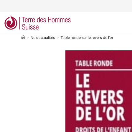
Skip
to
content
>
Nos actualités
>
Table ronde sur le revers de l’or