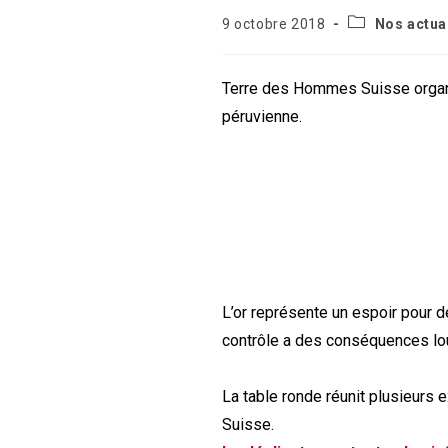
Post
Publication
9 octobre 2018
Nos actua
category:
publiée :
Terre des Hommes Suisse organi
péruvienne.
L’or représente un espoir pour d
contrôle a des conséquences lou
La table ronde réunit plusieurs ex
Suisse.