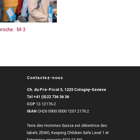
proche : M-3
Contactez-nous
Ch. du Pré-Picot 3, 1223 Cologny-Genève
Tél
+41 (0)22 736 36 36
CCP
12-12176-2
IBAN
CH26 0900 0000 1201 2176 2
Terre des Hommes Suisse est détentrice des
labels ZEWO, Keeping Children Safe Level 1 et
Entreprise engagée ECO 21 SIG.