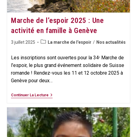
Marche de l’espoir 2025 : Une
activité en famille à Genève
Post
Publication
3 juillet 2025
La marche de l'espoir
/
Nos actualités
category:
publiée :
Les inscriptions sont ouvertes pour la 34ᵉ Marche de
l’espoir, le plus grand événement solidaire de Suisse
romande ! Rendez-vous les 11 et 12 octobre 2025 à
Genève pour deux…
Marche
Continuer La Lecture
De
L’espoir
2025
:
Une
Activité
En
Famille