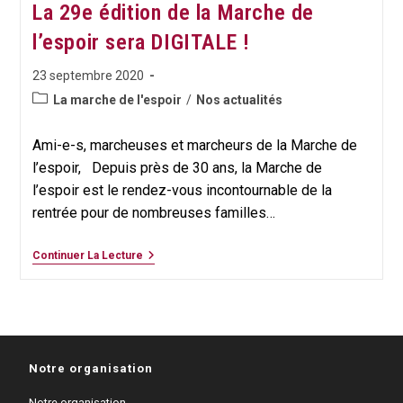
La 29e édition de la Marche de
l’espoir sera DIGITALE !
Publication
23 septembre 2020
publiée :
Post
La marche de l'espoir
/
Nos actualités
category:
Ami-e-s, marcheuses et marcheurs de la Marche de
l’espoir, Depuis près de 30 ans, la Marche de
l’espoir est le rendez-vous incontournable de la
rentrée pour de nombreuses familles…
La
Continuer La Lecture
29e
Édition
De
La
Marche
De
L’espoir
Notre organisation
Sera
DIGITALE
!
Notre organisation