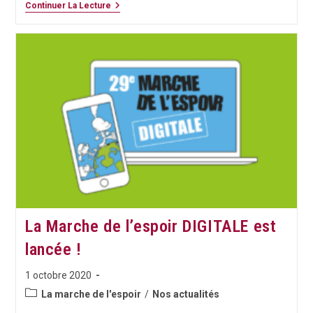
Marche
Continuer La Lecture
De
L’espoir
Digitale
:
Comment
Est
Utilisé
L’argent
Que
Vous
Collectez
?
La Marche de l’espoir DIGITALE est
lancée !
Publication
1 octobre 2020
publiée :
Post
La marche de l'espoir
/
Nos actualités
category: